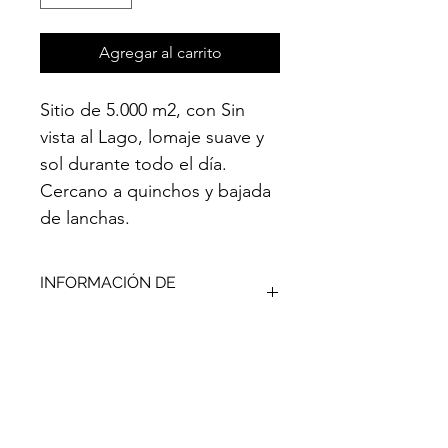
Agregar al carrito
Sitio de 5.000 m2, con Sin 
vista al Lago, lomaje suave y 
sol durante todo el día. 
Cercano a quinchos y bajada 
de lanchas.
INFORMACIÓN DE
PRODUCTO
Tienes la posibilidad de reservar este 
POLÍTICA DE DEVOLUCIÓN Y
sitio vía 
online
, te enviaremos 
REEMBOLSO
inmediatamente un mail con la 
reserva, fecha y hora a tu nombre.
En caso de 
NO
 querer el sitio luego 
Automáticamente el Sitio figurará 
INFORMACIÓN DEL ENVÍO
de haber reservado:
como 
reservado
 y se 
congelará el 