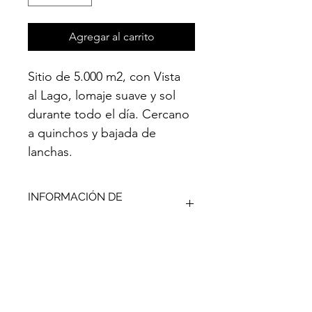
Agregar al carrito
Sitio de 5.000 m2, con Vista 
al Lago, lomaje suave y sol 
durante todo el día. Cercano 
a quinchos y bajada de 
lanchas.
INFORMACIÓN DE
PRODUCTO
Tienes la posibilidad de reservar este 
POLÍTICA DE DEVOLUCIÓN Y
sitio vía 
online
, te enviaremos 
REEMBOLSO
inmediatamente un mail con la 
reserva, fecha y hora a tu nombre.
En caso de 
NO
 querer el sitio luego 
Automáticamente el Sitio figurará 
INFORMACIÓN DEL ENVÍO
de haber reservado:
como 
reservado
 y se 
congelará el 