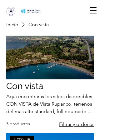
Inicio
Con vista
Con vista
Aquí encontrarás los sitios disponibles
CON VISTA de Vista Rupanco, terrenos
del más alto standard, full equipado y
con más e 9 amenities. Canchas de
3 productos
Filtrar y ordenar
pádel etc. Puedes hacer tu reserva
online congelando precio y dejándola
7.000 UF