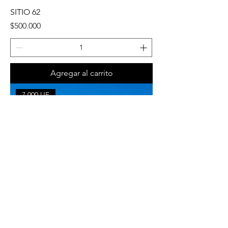
SITIO 62
Precio
$500.000
Agregar al carrito
7.000 UF