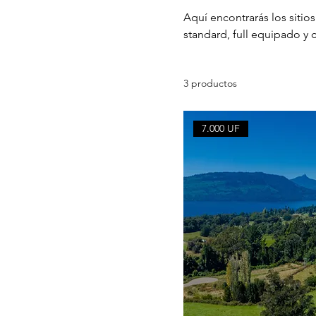
Aquí encontrarás los sitio
standard, full equipado y
reserva online congelando
devolución del 100% de tu 
3 productos
total de tu terreno.
7.000 UF