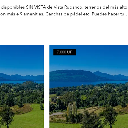
s disponibles SIN VISTA de Vista Rupanco, terrenos del más alto
 con más e 9 amenities. Canchas de pádel etc. Puedes hacer tu
 precio y dejándola a tu nombre durante 30 días. Haremos
reserva en caso no requerirla más. La reserva será descontada 
7.000 UF